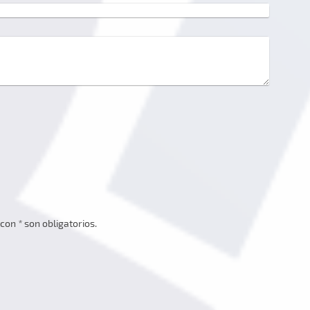
 con
*
son obligatorios.